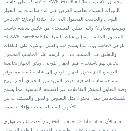
لاسلكيا على حاسب HUAWEI MateBook 14 المحمول للاستمتاع
بالميزات الجديدة لخاصية العرض على عدة شاشات بين الجهاز
اللوحي والحاسب المحمول الذي يأتي بثلاثة أوضاع؛ "انعكاس
وتوسيع وتعاون" والتي تمكن المستخدم من عكس شاشة حاسب
HUAWEI MateBook 14 المحمول الخاصة بهم إلى شاشة الجهاز
اللوحي الخاصة بهم، مما يسمح لهم بالعمل مباشرة على الملفات
والتعليق على المستندات ، أو الرسم على الحاسب المحمول
الخاص بهم باستخدام قلم الجهاز اللوحي. ويأتي الجهاز بخاصية
التوسيع الذي يحول الجهاز اللوحي إلى شاشة ثانية، مما يوفر
مساحة شاشة إضافية لعرض المزيد من المحتوى. أخيرا، يتيح
وضع التعاون المبتكر التفاعلات عبر الأنظمة الأساسية، مما يسمح
للمستخدمين بنقل محتوى مثل النصوص والصور والمستندات بين
الأجهزة المتصلة بسحب وإفلات بسيط!
ومع أحدث تقنيات هواوي Multi-screen Collaboration فإنه الأن
تستطيع سد الفجوة بين أنظمة التشغيل Windows و Android،