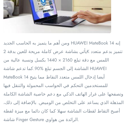
ومن أهم ما يتميز به الحاسب الجديد HUAWEI MateBook 14 إنه
يأتي بشاشة عرض كاملة مريحة للعين بدقة 2K تتميز بدعم متعدد
اللمس مع دقة تبلغ 2160 × 1440 بكسل ونسبة عالية من
الشاشة إلى الجسم تبلغ %90.كما تدعم شاشة HUAWEI
MateBook 14 أيضا إدخال اللمس متعدد النقاط مما يتيح
للمستخدمين التحكم في الحواسب المحمولة والتنقل فيها
وتصفحها على غرار الهاتف الذكي مع دعم خاصية الشاشة الكاملة
المذهلة الذي يساعد على التخلص من الوميض. بالإضافة إلى ذلك،
أصبح التقاط لقطات الشاشة سهلا كما كان دائما مع ميزة لقطة
شاشة Finger Gesture الرائدة من هواوي.