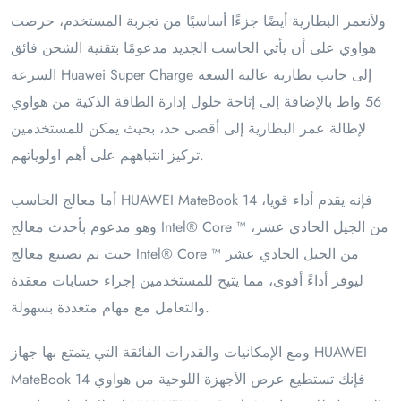
ولأنعمر البطارية أيضًا جزءًا أساسيًا من تجربة المستخدم، حرصت
هواوي على أن يأتي الحاسب الجديد مدعومًا بتقنية الشحن فائق
السرعة Huawei Super Charge إلى جانب بطارية عالية السعة
56 واط بالإضافة إلى إتاحة حلول إدارة الطاقة الذكية من هواوي
لإطالة عمر البطارية إلى أقصى حد، بحيث يمكن للمستخدمين
تركيز انتباههم على أهم اولوياتهم.
أما معالج الحاسب HUAWEI MateBook 14 فإنه يقدم أداء قويا،
وهو مدعوم بأحدث معالج Intel® Core ™ من الجيل الحادي عشر،
حيث تم تصنيع معالج Intel® Core ™ من الجيل الحادي عشر
ليوفر أداءً أقوى، مما يتيح للمستخدمين إجراء حسابات معقدة
والتعامل مع مهام متعددة بسهولة.
ومع الإمكانيات والقدرات الفائقة التي يتمتع بها جهاز HUAWEI
MateBook 14 فإنك تستطيع عرض الأجهزة اللوحية من هواوي