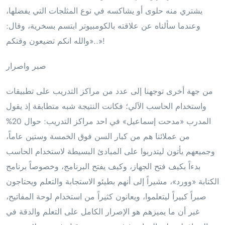
يشتري منه حلوى أو يشاكسه في نوع المثلجات التي يفضلها،
وعندما سألناه عن علاقته بالكومبيوتر ابتسم بسخرية، وقال:
«والله انكم تضيعون وقتكم..»!
صبر واصرار
من جهة أخرى توجهنا إلى عدد من مراكز التدريب على تطبيقات
واستخدام الحاسب الآلي؛ فكانت النتيجة شبه متطابقة إذ يقول
المدرب «مدحت إسماعيل» في احد مراكز التدريب: حوال 20%
من عملائنا هم من كبار السن فوق الخمسة وستين عاماً،
وجميعهم يأتون ليتدربوا على المبادئ البسيطة لاستخدام الحاسب
بدءاً بكيف فتح الجهاز، وكيف يفتح البرنامج، وخصوصاً برنامج
الكتابة «وورد»، مشيراً إلى أنهم بطيئو الاستجابة والتعلم ويحتاجون
صبراً كبيراً ليتعلموا، ويعانون كثيراً من استخدام لوحة المفاتيح،
غير أن ما يميزهم هو الإصرار الكامل على التعلم والدقة في