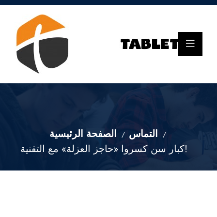
التماس
الصفحة الرئيسية
كبار سن كسروا «حاجز العزلة» مع التقنية!