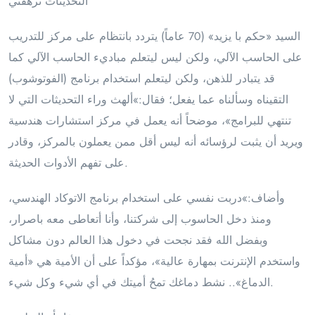
التحديثات ترهقني
السيد «حكم با يزيد» (70 عاماً) يتردد بانتظام على مركز للتدريب
على الحاسب الآلي، ولكن ليس ليتعلم مباديء الحاسب الآلي كما
قد يتبادر للذهن، ولكن ليتعلم استخدام برنامج (الفوتوشوب)
التقيناه وسألناه عما يفعل؛ فقال:»ألهث وراء التحديثات التي لا
تنتهي للبرامج»، موضحاً أنه يعمل في مركز استشارات هندسية
ويريد أن يثبت لرؤسائه أنه ليس أقل ممن يعملون بالمركز، وقادر
على تفهم الأدوات الحديثة.
وأضاف:»دربت نفسي على استخدام برنامج الاتوكاد الهندسي،
ومنذ دخل الحاسوب إلى شركتنا، وأنا أتعاطى معه باصرار،
وبفضل الله فقد نجحت في دخول هذا العالم دون مشاكل
واستخدم الإنترنت بمهارة عالية»، مؤكداً على أن الأمية هي «أمية
الدماغ».. نشط دماغك تمحُ أميتك في أي شيء وكل شيء.