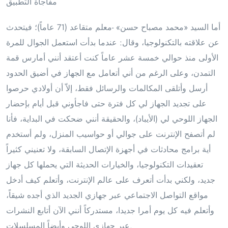
مفاجأة التطبيق
أما السيد «محمد مصباح حسن» -معلم متقاعد (71 عاماً)؛ فيتحدث
عن علاقته بالتكنولوجيا، وقال: عندما بدأت استعمل الجوال للمرة
الأولى منذ حوالي خمسة عشر عاماً كنت أعتقد أنني أمارس قمة
التمدن، وعلى الرغم من أني أتعامل مع الجهاز في أضيق الحدود
أرسل وأتلقى المكالمات والرسائل فقط، إلاّ أن أولادي حرصوا
على تجديد الجهاز لي كل فترة حتى فاجأوني قبل أيام بإحضار
الجهاز اللوحي لي (الأيباد)، والحقيقة أنني ضحكت في البداية، فأنا
لم أتصفح الإنترنت على جوالي أو حواسيب المنزل، ولم أستخدم
أية برامج محادثات في أجهزة الإتصال السابقة، ولا تعنيني كثيراً
تعقيدات التكنولوجيا، والخيارات الحديثة التي يحملها كل جهاز
جديد، ولكني بدأت أتعرف على عالم الإنترنت، وأتعلم كيف أدخل
مواقع التواصل الاجتماعي عبر جهازي الجديد الذي أجده شيقاً،
وأتعلم فيه كل يوم أمرا جديدا، مستدركاً أنني الآن أتابع النشرات
عبر جهازي اللوحي وأيضاً المسلسلات.