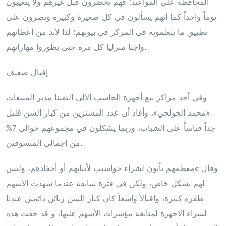
المحافظة على المواعيد؛ فهم يحضرون قبل غيرهم ولا يتغيبون
يوماً واحداً كما أنهم يسألون في كل صغيرة وكبيرة ويصرون على
تطبيق ما يتعلمونه في المركز في بيوتهم؛ لذا لابد من اعطائهم
واجبا منزليا كل مرة حتى يطوروا مهاراتهم.
إقبال ضعيف
وفي أحد مراكز بيع أجهزة الحاسب الآلي التقينا مدير المبيعات
«محمد الجولحي»، وأفاد أن عدد المشترين من كبار السن قليل
جداً قياساً على الشباب، وربما يشكلون في مجموعهم حوالي 7%
من إجمالي المتسوقين.
وقال:»معظمهم يأتون لشراء حواسيب لأبنائهم أو أحفادهم، وليس
لهم بشكل خاص، ولكن في فترة سابقة عندما شهدت الأسهم
طفرة كبيرة، واقبالاً واسعاً كان كبار السن زبائن دائمين عندنا
لشراء الاجهزة لمتابعة مؤشرات الأسهم عليها، و قد خفت هذه