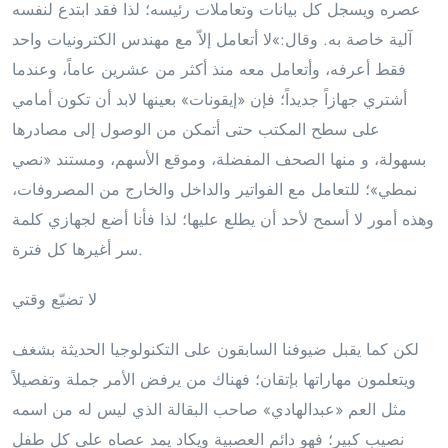
عصره ويسجل كل بيانات وتعاملات رئيسه؛ لذا فقد ابتدع لنفسه
آلية خاصة به. وقال:»لا أتعامل إلاّ مع مهندس الكترونيات واحد
فقط أعرفه، وأتعامل معه منذ أكثر من عشرين عاماً، وعندما
أشتري جهازاً جديداً؛ فإن «إيقونات» بعينها لابد أن تكون أمامي
على سطح المكتب حتى أتمكن من الوصول إلى مصادرها
بسهولة، و منها الصحف المفضلة، وموقع الأسهم، ومستند «نصي
نمطي»؛ للتعامل مع الفواتير والداخل والخارج من المصروفات،
وهذه أمور لا أسمح لأحد أن يطلع عليها؛ لذا فأنا أضع لجهازي كلمة
سر أغيرها كل فترة.
لا تضيّع وقتي
لكن كما يقبل ضيوفنا السابقون على التكنولوجيا الحديثة بشغف
ويتعلمون مهاراتها بإتقان؛ فهناك من يرفض الأمر جملة وتفصيلاً
مثل العم «عبدالهادي» صاحب البقالة الذي ليس له من اسمه
نصيب كبير؛ فهو دائم العصبية ويكاد يمد عصاه على كل طفل