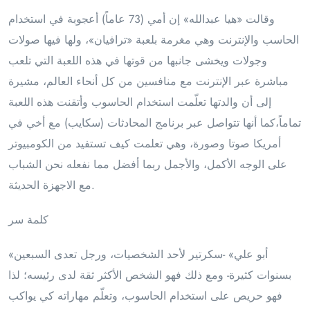
وقالت «هيا عبدالله» إن أمي (73 عاماً) أعجوبة في استخدام
الحاسب والإنترنت وهي مغرمة بلعبة «ترافيان»، ولها فيها صولات
وجولات ويخشى جانبها من قوتها في هذه اللعبة التي تلعب
مباشرة عبر الإنترنت مع منافسين من كل أنحاء العالم، مشيرة
إلى أن والدتها تعلّمت استخدام الحاسوب وأتقنت هذه اللعبة
تماماً،كما أنها تتواصل عبر برنامج المحادثات (سكايب) مع أخي في
أمريكا صوتا وصورة، وهي تعلمت كيف تستفيد من الكومبيوتر
على الوجه الأكمل، والأجمل ربما أفضل مما نفعله نحن الشباب
مع الاجهزة الحديثة.
كلمة سر
«أبو علي» -سكرتير لأحد الشخصيات، ورجل تعدى السبعين
بسنوات كثيرة- ومع ذلك فهو الشخص الأكثر ثقة لدى رئيسه؛ لذا
فهو حريص على استخدام الحاسوب، وتعلّم مهاراته كي يواكب